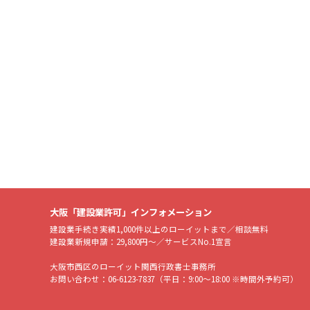
大阪「建設業許可」インフォメーション
建設業手続き実績1,000件以上のローイットまで／相談無料
建設業新規申請：29,800円～／サービスNo.1宣言
大阪市西区のローイット関西行政書士事務所
お問い合わせ：06-6123-7837（平日：9:00～18:00 ※時間外予約可）