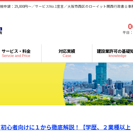
規申請：29,800円～／サービスNo.1宣言／大阪市西区のローイット関西行政書士事
0
平日：
サービス・料金
対応実績
建設業許可の基礎
Servcie and Price
Case
knowledge
て初心者向けに１から徹底解説！【学歴、２業種以上