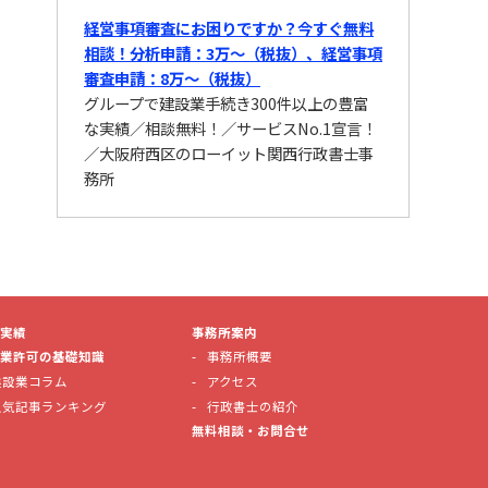
経営事項審査にお困りですか？今すぐ無料
相談！分析申請：3万〜（税抜）、経営事項
審査申請：8万〜（税抜）
グループで建設業手続き300件以上の豊富
な実績／相談無料！／サービスNo.1宣言！
／大阪府西区のローイット関西行政書士事
務所
実績
事務所案内
業許可の基礎知識
事務所概要
建設業コラム
アクセス
人気記事ランキング
行政書士の紹介
無料相談・お問合せ