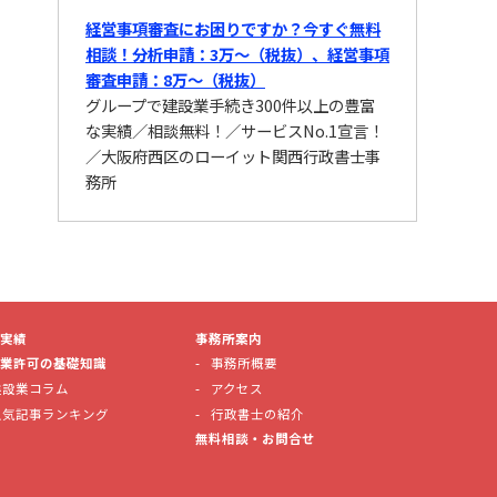
経営事項審査にお困りですか？今すぐ無料
相談！分析申請：3万〜（税抜）、経営事項
審査申請：8万〜（税抜）
グループで建設業手続き300件以上の豊富
な実績／相談無料！／サービスNo.1宣言！
／大阪府西区のローイット関西行政書士事
務所
実績
事務所案内
業許可の基礎知識
事務所概要
建設業コラム
アクセス
人気記事ランキング
行政書士の紹介
無料相談・お問合せ