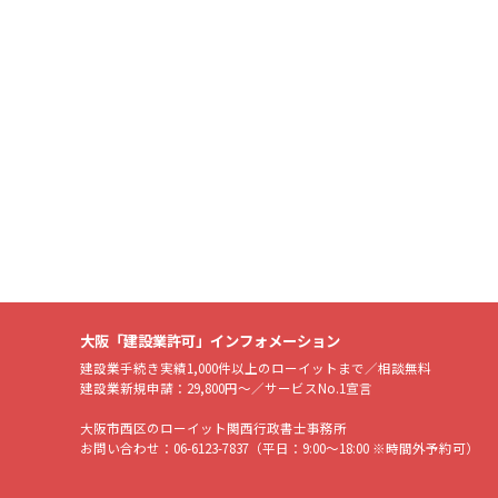
大阪「建設業許可」インフォメーション
建設業手続き実績1,000件以上のローイットまで／相談無料
建設業新規申請：29,800円～／サービスNo.1宣言
大阪市西区のローイット関西行政書士事務所
お問い合わせ：06-6123-7837（平日：9:00～18:00 ※時間外予約可）