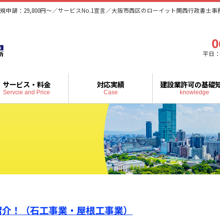
規申請：29,800円～／サービスNo.1宣言／大阪市西区のローイット関西行政書士事
0
平日：
サービス・料金
対応実績
建設業許可の基礎
Servcie and Price
Case
knowledge
紹介！（石工事業・屋根工事業）