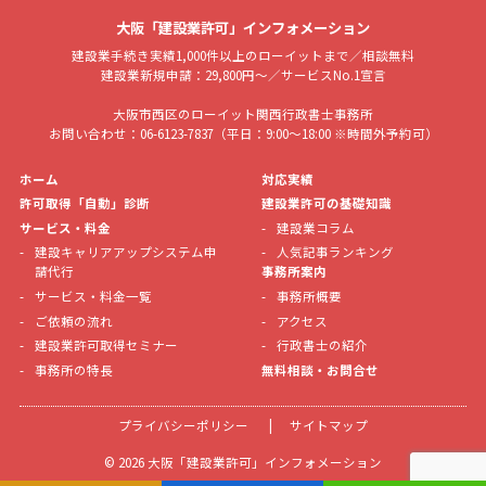
大阪「建設業許可」インフォメーション
建設業手続き実績1,000件以上のローイットまで／相談無料
建設業新規申請：29,800円～／サービスNo.1宣言
大阪市西区のローイット関西行政書士事務所
お問い合わせ：06-6123-7837（平日：9:00～18:00 ※時間外予約可）
ホーム
対応実績
許可取得「自動」診断
建設業許可の基礎知識
サービス・料金
建設業コラム
建設キャリアアップシステム申
人気記事ランキング
請代行
事務所案内
サービス・料金一覧
事務所概要
ご依頼の流れ
アクセス
建設業許可取得セミナー
行政書士の紹介
事務所の特長
無料相談・お問合せ
プライバシーポリシー
サイトマップ
© 2026 大阪「建設業許可」インフォメーション