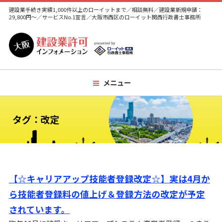
建設業手続き実績1,000件以上のローイットまで／相談無料／建設業新規申請：
29,800円～／サービスNo.1宣言／大阪市西区のローイット関西行政書士事務所
メニュー
タグ：改定
【☆キャリアアップ技能者登録改定☆】実は4月か
ら技能者登録料の値上げ＆登録方法の改定が予定
されています。