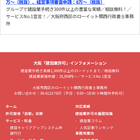
万〜（税抜）、経営事項審査申請：8万〜（税抜）
グループで建設業手続き300件以上の豊富な実績／相談無料！／
サービスNo.1宣言！／大阪府西区のローイット関西行政書士事務
所
大阪「建設業許可」インフォメーション
建設業手続き実績1,000件以上のローイットまで／相談無料
建設業新規申請：29,800円～／サービスNo.1宣言
大阪市西区のローイット関西行政書士事務所
お問い合わせ：06-6123-7837（平日：9:00～18:00 ※時間外予約可）
ホーム
対応実績
許可取得「自動」診断
建設業許可の基礎知識
サービス・料金
建設業コラム
建設キャリアアップシステム申
人気記事ランキング
請代行
事務所案内