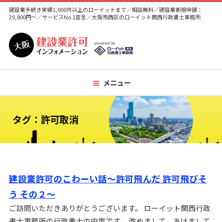
建設業手続き実績1,000件以上のローイットまで／相談無料／建設業新規申請：
29,800円～／サービスNo.1宣言／大阪市西区のローイット関西行政書士事務所
メニュー
タグ：許可取消
建設業許可のこわーい話～許可飛んだ 許可飛びそ
う その２～
ご訪問いただきありがとうございます。 ローイット関西行政
書士事務所の行政書士の中市です。 改めまして、あけまして