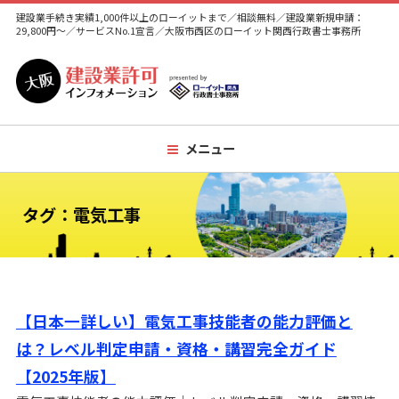
建設業手続き実績1,000件以上のローイットまで／相談無料／建設業新規申請：
29,800円～／サービスNo.1宣言／大阪市西区のローイット関西行政書士事務所
メニュー
タグ：電気工事
【日本一詳しい】電気工事技能者の能力評価と
は？レベル判定申請・資格・講習完全ガイド
【2025年版】