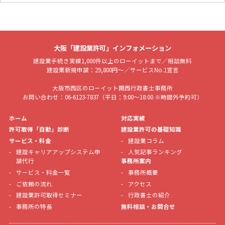
大阪「建設業許可」インフォメーション
建設業手続き実績1,000件以上のローイットまで／相談無料
建設業新規申請：29,800円～／サービスNo.1宣言
大阪市西区のローイット関西行政書士事務所
お問い合わせ：06-6123-7837（平日：9:00～18:00 ※時間外予約可）
ホーム
対応実績
許可取得「自動」診断
建設業許可の基礎知識
サービス・料金
建設業コラム
建設キャリアアップシステム申
人気記事ランキング
請代行
事務所案内
サービス・料金一覧
事務所概要
ご依頼の流れ
アクセス
建設業許可取得セミナー
行政書士の紹介
事務所の特長
無料相談・お問合せ