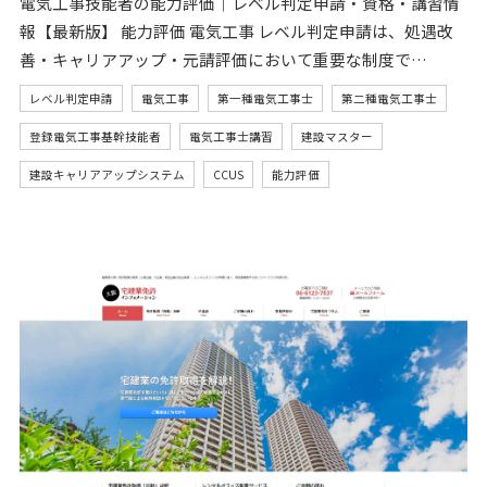
電気工事技能者の能力評価｜レベル判定申請・資格・講習情
報【最新版】 能力評価 電気工事 レベル判定申請は、処遇改
善・キャリアアップ・元請評価において重要な制度で…
レベル判定申請
電気工事
第一種電気工事士
第二種電気工事士
登録電気工事基幹技能者
電気工事士講習
建設マスター
建設キャリアアップシステム
CCUS
能力評価