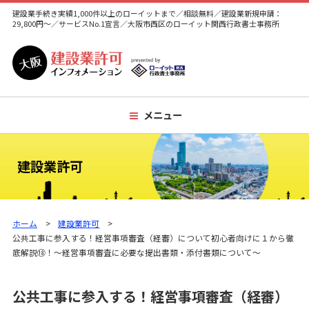
建設業手続き実績1,000件以上のローイットまで／相談無料／建設業新規申請：
29,800円～／サービスNo.1宣言／大阪市西区のローイット関西行政書士事務所
メニュー
建設業許可
ホーム
建設業許可
公共工事に参入する！経営事項審査（経審）について初心者向けに１から徹
底解説⑱！～経営事項審査に必要な提出書類・添付書類について～
公共工事に参入する！経営事項審査（経審）