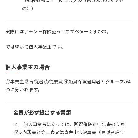
び納税義務者用（給与収入及び徴収額がわかるも
の））
実際にはア＋ク＋保険証ってのがベターですかね。
では続いて個人事業主です。
個人事業主の場合
①事業主 ②専従者 ③従業員 ④船員保険適用者とグループが4
つに分かれます。
全員が必ず提出する書類
イ． 個人事業者にあっては、所得税確定申告書のうち
収支内訳書と第二表又は青色申告決算書（専従者給与