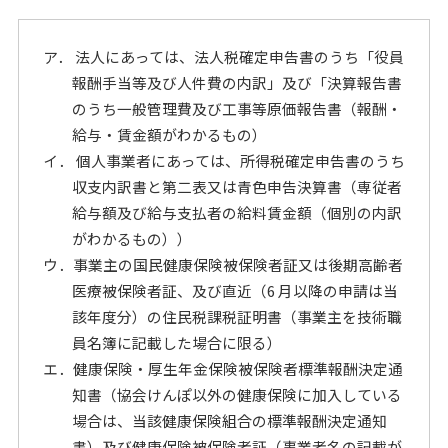
ア． 法人にあっては、法人税確定申告書のうち「役員
報酬手当等及び人件費の内訳」及び「決算報告書
のうち一般管理費及び工事等原価報告書（報酬・
給与・賃金額がわかるもの）
イ． 個人事業者にあっては、所得税確定申告書のうち
収支内訳書と第二表又は青色申告決算書（専従者
給与額及び給与支払者の給料賃金額（個別の内訳
がわかるもの））
ウ．事業主の国民健康保険被保険者証又は後期高齢者
医療被保険者証、及び直近（6 月以降の申請は当
該年度分）の住民税課税証明書（事業主を技術職
員名簿に記載した場合に限る）
エ．健康保険・厚生年金保険被保険者標準報酬決定通
知書（協会けんぽ以外の健康保険に加入している
場合は、当該健康保険組合の標準報酬決定通知
書）及び健康保険被保険者証（事業者名の記載が