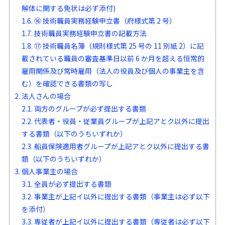
解体に関する免状は必ず添付)
1.6.
⑯ 技術職員実務経験申立書（府様式第 2 号）
1.7.
技術職員実務経験申立書の記載方法
1.8.
⑰ 技術職員名簿（規則様式第 25 号の 11 別紙 2）に記
載されている職員の審査基準日以前 6 か月を超える恒常的
雇用関係及び常時雇用（法人の役員及び個人の事業主を含
む）を確認できる書類の写し
2.
法人さんの場合
2.1.
両方のグループが必ず提出する書類
2.2.
代表者・役員・従業員グループが上記アとク以外に提出
する書類（以下のうちいずれか）
2.3.
船員保険適用者グループが上記アとク以外に提出する書
類（以下のうちいずれか）
3.
個人事業主の場合
3.1.
全員が必ず提出する書類
3.2.
事業主が上記イ以外に提出する書類（事業主は必ず以下
を添付）
3.3.
専従者が上記イ以外に提出する書類（専従者は必ず以下