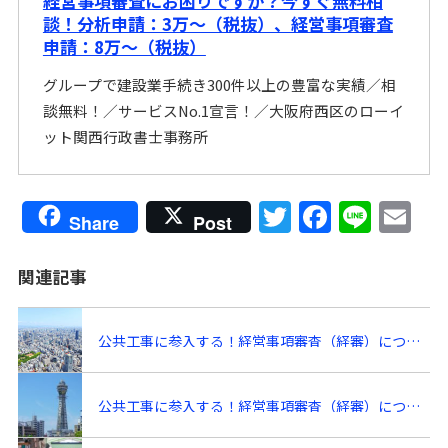
経営事項審査にお困りですか？今すぐ無料相
談！分析申請：3万〜（税抜）、経営事項審査
申請：8万〜（税抜）
グループで建設業手続き300件以上の豊富な実績／相
談無料！／サービスNo.1宣言！／大阪府西区のローイ
ット関西行政書士事務所
Share
Post
T
F
Li
E
w
a
n
m
関連記事
itt
c
e
ai
er
e
l
公共工事に参入する！経営事項審査（経審）について初心者向けに１から徹底解説⑯！～経営事項審査に必要な提出書類・添付書類について～
b
o
公共工事に参入する！経営事項審査（経審）について初心者向けに１から徹底解説⑨！～アルファベット（審査項目）【Ｚをもう一歩掘り下げ編（技術職員実務経験申立書と常勤確認資料）】～
o