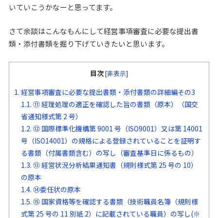
いていこうかなーと思ってます。
さて余談はこんなもんにして経営事項審査に必要な提出書
類・添付書類を掘り下げていきたいと思います。
目次
[
非表示
]
1.
経営事項審査に必要な提出書類・添付書類の詳細編その3
1.1.
⑪ 経理処理の適正を確認した旨の書類（原本）（国交
省通知様式第 2 号）
1.2.
⑫ 国際標準化機構第 9001 号（ISO9001）又は第 14001
号（ISO14001）の規格による登録されていることを証明す
る書類（付属書類含む）の写し（審査基準日に係るもの）
1.3.
⑬ 経営状況分析結果通知書（規則様式第 25 号の 10）
の原本
1.4.
⑭委任状の原本
1.5.
⑮ 国家資格等を確認する書類（技術職員名簿（規則様
式第 25 号の 11 別紙 2）に記載されている職員）の写し(※